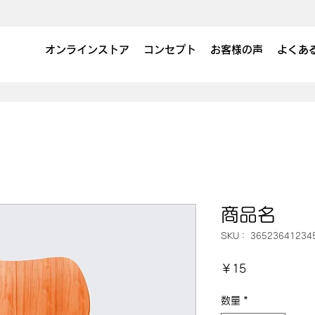
オンラインストア
コンセプト
お客様の声
よくあ
商品名
SKU： 36523641234
価
￥15
格
数量
*