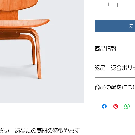
カ
商品情報
商品の詳細を入力し
返品・返金ポリ
明に加え、商品の特
しましょう。
返品・返金ポリシー
商品の配送につ
満足しなかった場合
の手順などを説明し
顧客からの信頼を獲
配送地域、料金、所
だけます。
する情報を入力して
とで顧客からの信頼
いただけます。
さい。あなたの商品の特徴やおす