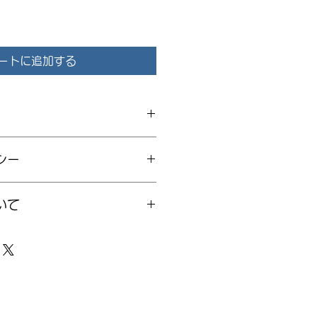
ートに追加する
てください。サイズ、素材、取扱説
シー
徴やおすすめのポイントなどを説明
を入力してください。顧客が商品に
いて
や、不備があった場合に行う手続き
ましょう。内容を明確にすることで
得し、安心して商品を購入していた
要時間、梱包など、商品の配送に関
ください。配送情報を明確にするこ
を獲得し、安心して商品を購入して