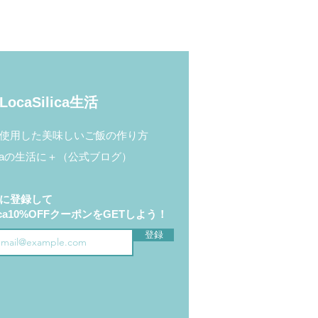
ocaSilica生活
使用した美味しいご飯の作り方
ilicaの生活に＋（公式ブログ）
に登録して
ilica10%OFFクーポンをGETしよう！
登録