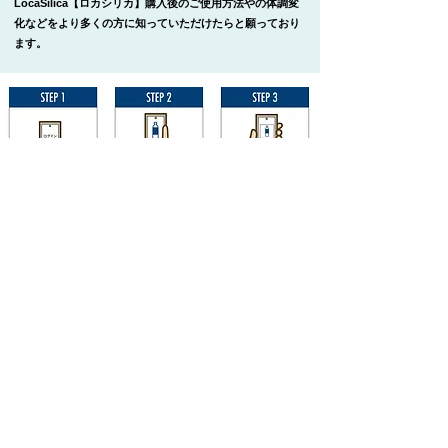
LocaSilica【ロカシリカ】購入後のご使用方法やの体調変
化などをより多くの方に知っていただけたらと願っており
ます。
※内容を確認後1〜3営業日以内にご返信させて頂きます。（弊社休業日(土・日・
祝)及び大型連休を除く。）
LocaSilicaオンラインストア
月曜日‐金曜日
11:00 - 17:00 (日本時間)
Email:
japanseatrade@superb1987.com